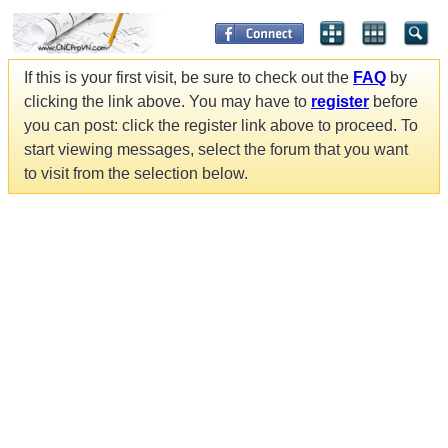
If this is your first visit, be sure to check out the
FAQ
by
clicking the link above. You may have to
register
before
you can post: click the register link above to proceed. To
start viewing messages, select the forum that you want
to visit from the selection below.