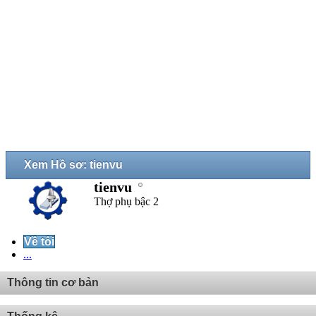
Xem Hồ sơ: tienvu
tienvu
Thợ phụ bậc 2
Về tôi
...
Thông tin cơ bản