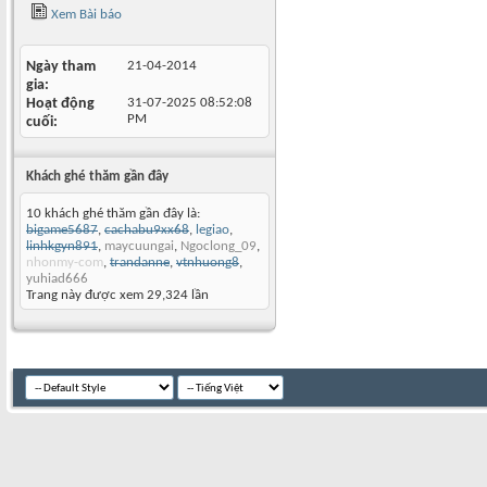
Xem Bài báo
Ngày tham
21-04-2014
gia
Hoạt động
31-07-2025
08:52:08
PM
cuối
Khách ghé thăm gần đây
10 khách ghé thăm gần đây là:
bigame5687
,
cachabu9xx68
,
legiao
,
linhkgyn891
,
maycuungai
,
Ngoclong_09
,
nhonmy-com
,
trandanne
,
vtnhuong8
,
yuhiad666
Trang này được xem 29,324 lần