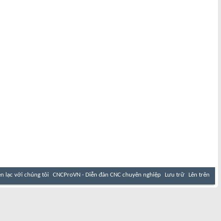
ên lạc với chúng tôi
CNCProVN - Diễn đàn CNC chuyên nghiệp
Lưu trữ
Lên trên