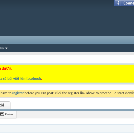
nks
n dưới).
a sẻ bài viết lên facebook
.
y have to
register
before you can post: click the register link above to proceed. To start view
tôi
Photos