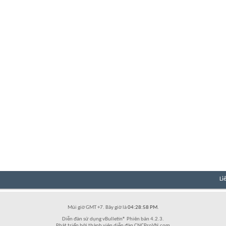
Li
Múi giờ GMT +7. Bây giờ là
04:28:58 PM
.
Diễn đàn sử dụng vBulletin® Phiên bản 4.2.3.
Phát triển bởi thành viên diễn đàn CNCProVN.com