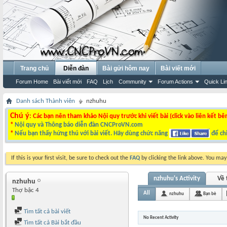
Trang chủ
Diễn đàn
Bài gửi hôm nay
Bài viết mới
Forum Home
Bài viết mới
FAQ
Lịch
Community
Forum Actions
Quick Li
Danh sách Thành viên
nzhuhu
Chú ý
: Các bạn nên tham khảo Nội quy trước khi viết bài (click vào liên kết bê
*
Nội quy và Thông báo diễn đàn CNCProVN.com
*
Nếu bạn thấy hứng thú với bài viết. Hãy dùng chức năng
để chi
If this is your first visit, be sure to check out the
FAQ
by clicking the link above. You ma
nzhuhu's Activity
Về 
nzhuhu
Thợ bậc 4
All
nzhuhu
Bạn bè
Tìm tất cả bài viết
No Recent Activity
Tìm tất cả Bài bắt đầu