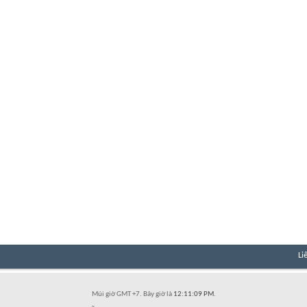
Li
Múi giờ GMT +7. Bây giờ là
12:11:09 PM
.