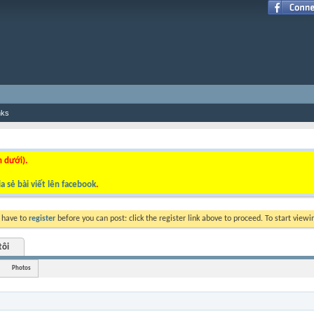
nks
n dưới).
a sẻ bài viết lên facebook
.
y have to
register
before you can post: click the register link above to proceed. To start view
tôi
Photos