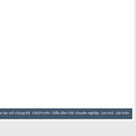
ên lạc với chúng tôi
CNCProVN - Diễn đàn CNC chuyên nghiệp
Lưu trữ
Lên trên