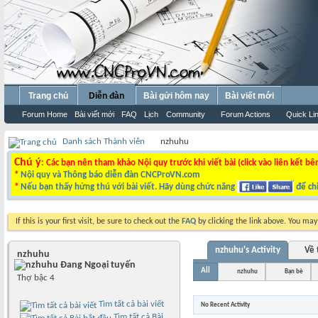
Trang chủ
Diễn đàn
Bài gửi hôm nay
Bài viết mới
Forum Home
Bài viết mới
FAQ
Lịch
Community
Forum Actions
Quick Li
Danh sách Thành viên
nzhuhu
Chú ý
: Các bạn nên tham khảo Nội quy trước khi viết bài (click vào liên kết bê
*
Nội quy và Thông báo diễn đàn CNCProVN.com
*
Nếu bạn thấy hứng thú với bài viết. Hãy dùng chức năng
để chi
If this is your first visit, be sure to check out the
FAQ
by clicking the link above. You ma
nzhuhu's Activity
Về 
nzhuhu
All
nzhuhu
Bạn bè
Thợ bậc 4
Tìm tất cả bài viết
No Recent Activity
Tìm tất cả Bài