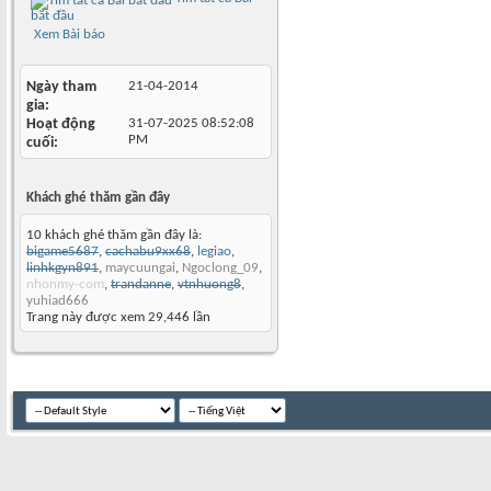
bắt đầu
Xem Bài báo
Ngày tham
21-04-2014
gia
Hoạt động
31-07-2025
08:52:08
PM
cuối
Khách ghé thăm gần đây
10 khách ghé thăm gần đây là:
bigame5687
,
cachabu9xx68
,
legiao
,
linhkgyn891
,
maycuungai
,
Ngoclong_09
,
nhonmy-com
,
trandanne
,
vtnhuong8
,
yuhiad666
Trang này được xem 29,446 lần