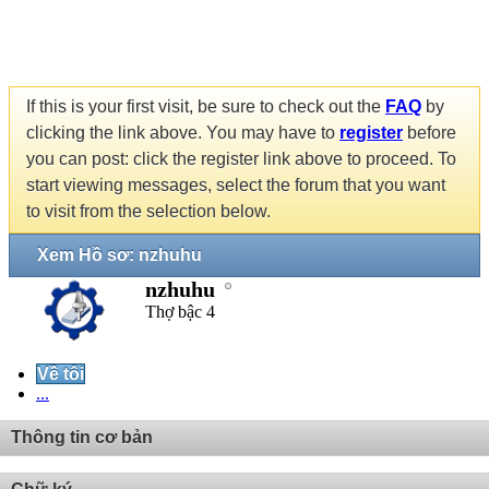
If this is your first visit, be sure to check out the
FAQ
by
clicking the link above. You may have to
register
before
you can post: click the register link above to proceed. To
start viewing messages, select the forum that you want
to visit from the selection below.
Xem Hồ sơ: nzhuhu
nzhuhu
Thợ bậc 4
Về tôi
...
Thông tin cơ bản