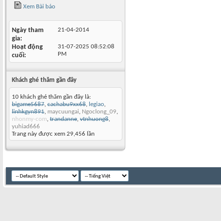
Xem Bài báo
Ngày tham
21-04-2014
gia
Hoạt động
31-07-2025
08:52:08
PM
cuối
Khách ghé thăm gần đây
10 khách ghé thăm gần đây là:
bigame5687
,
cachabu9xx68
,
legiao
,
linhkgyn891
,
maycuungai
,
Ngoclong_09
,
nhonmy-com
,
trandanne
,
vtnhuong8
,
yuhiad666
Trang này được xem 29,456 lần