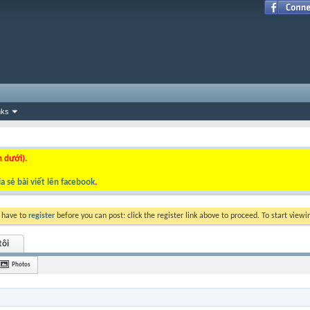
nks
n dưới).
a sẻ bài viết lên facebook
.
y have to
register
before you can post: click the register link above to proceed. To start view
tôi
Photos