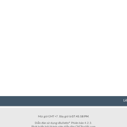
Li
Múi giờ GMT +7. Bây giờ là
07:45:58 PM
.
Diễn đàn sử dụng vBulletin® Phiên bản 4.2.3.
Phát triển bởi thành viên diễn đàn CNCProVN.com