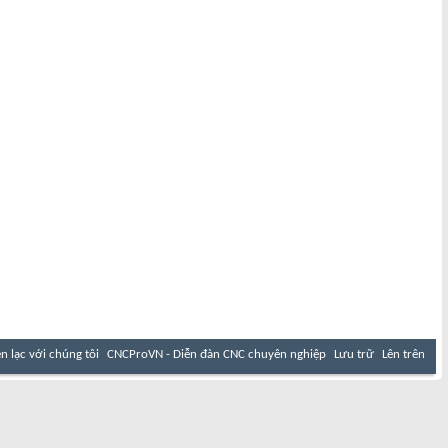
ên lạc với chúng tôi
CNCProVN - Diễn đàn CNC chuyên nghiệp
Lưu trữ
Lên trên