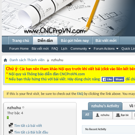
Trang chủ
Diễn đàn
Bài gửi hôm nay
Bài viết mới
Forum Home
Bài viết mới
FAQ
Lịch
Community
Forum Actions
Quick Li
Danh sách Thành viên
nzhuhu
Chú ý
: Các bạn nên tham khảo Nội quy trước khi viết bài (click vào liên kết bê
*
Nội quy và Thông báo diễn đàn CNCProVN.com
*
Nếu bạn thấy hứng thú với bài viết. Hãy dùng chức năng
để chi
If this is your first visit, be sure to check out the
FAQ
by clicking the link above. You ma
nzhuhu's Activity
Về 
nzhuhu
Thợ bậc 4
All
nzhuhu
Bạn bè
Tìm tất cả bài viết
No Recent Activity
Tìm tất cả Bài bắt đầu