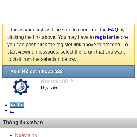
If this is your first visit, be sure to check out the
FAQ
by
clicking the link above. You may have to
register
before
you can post: click the register link above to proceed. To
start viewing messages, select the forum that you want
to visit from the selection below.
Xem Hồ sơ: tincuala88
tincuala88
Học việc
Về tôi
...
Thông tin cơ bản
Ngày sinh