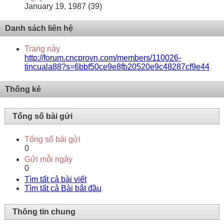
January 19, 1987 (39)
Danh sách liên hệ
Trang này
http://forum.cncprovn.com/members/110026-
tincuala88?s=6bbf50ce9e8fb20520e9c48287cf9e44
Thống kê
Tổng số bài gửi
Tổng số bài gửi
0
Gửi mỗi ngày
0
Tìm tất cả bài viết
Tìm tất cả Bài bắt đầu
Thông tin chung