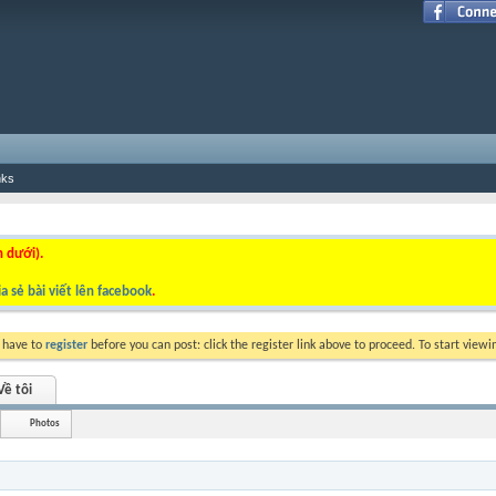
nks
n dưới).
a sẻ bài viết lên facebook
.
y have to
register
before you can post: click the register link above to proceed. To start view
Về tôi
Photos