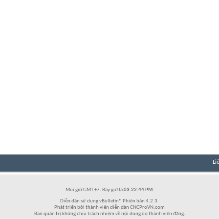
Li
Múi giờ GMT +7. Bây giờ là
03:22:44 PM
.
Diễn đàn sử dụng vBulletin® Phiên bản 4.2.3.
Phát triển bởi thành viên diễn đàn CNCProVN.com
Ban quản trị không chịu trách nhiệm về nội dung do thành viên đăng.