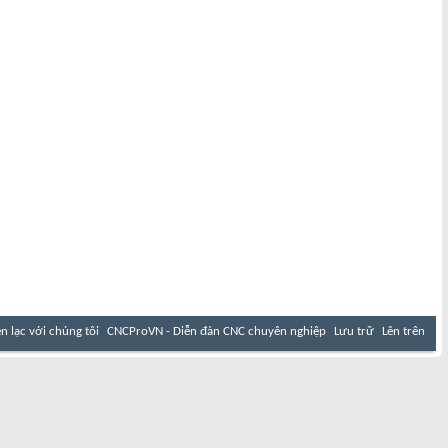
ên lạc với chúng tôi
CNCProVN - Diễn đàn CNC chuyên nghiệp
Lưu trữ
Lên trên