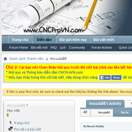
Trang chủ
Diễn đàn
Bài gửi hôm nay
Bài viết mới
Forum Home
Bài viết mới
FAQ
Lịch
Community
Forum Actions
Quick Li
Danh sách Thành viên
tincuala88
Chú ý
: Các bạn nên tham khảo Nội quy trước khi viết bài (click vào liên kết bê
*
Nội quy và Thông báo diễn đàn CNCProVN.com
*
Nếu bạn thấy hứng thú với bài viết. Hãy dùng chức năng
để chi
If this is your first visit, be sure to check out the
FAQ
by clicking the link above. You ma
tincuala88's Activity
tincuala88
Học việc
All
tincuala88
Bạn bè
Trang chủ
No Recent Activity
Tìm tất cả bài viết