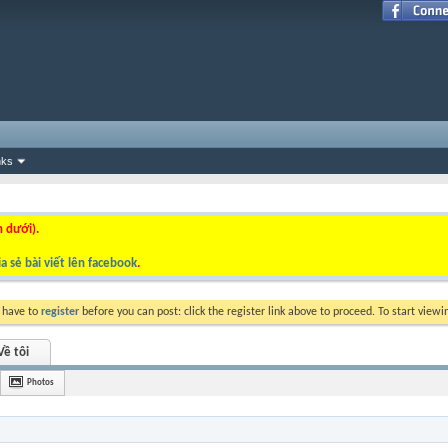
nks
n dưới).
a sẻ bài viết lên facebook
.
y have to
register
before you can post: click the register link above to proceed. To start view
Về tôi
Photos