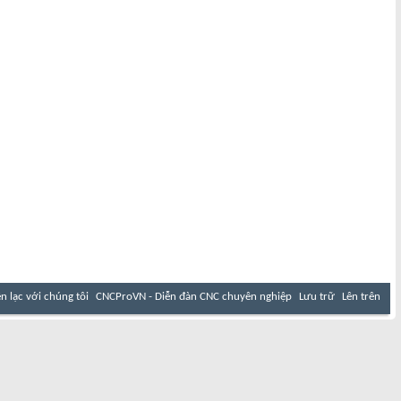
ên lạc với chúng tôi
CNCProVN - Diễn đàn CNC chuyên nghiệp
Lưu trữ
Lên trên