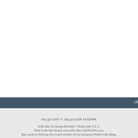
Li
Múi giờ GMT +7. Bây giờ là
09:14:03 PM
.
Diễn đàn sử dụng vBulletin® Phiên bản 4.2.3.
Phát triển bởi thành viên diễn đàn CNCProVN.com
Ban quản trị không chịu trách nhiệm về nội dung do thành viên đăng.