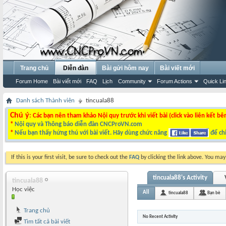
Trang chủ
Diễn đàn
Bài gửi hôm nay
Bài viết mới
Forum Home
Bài viết mới
FAQ
Lịch
Community
Forum Actions
Quick Li
Danh sách Thành viên
tincuala88
Chú ý
: Các bạn nên tham khảo Nội quy trước khi viết bài (click vào liên kết bê
*
Nội quy và Thông báo diễn đàn CNCProVN.com
*
Nếu bạn thấy hứng thú với bài viết. Hãy dùng chức năng
để chi
If this is your first visit, be sure to check out the
FAQ
by clicking the link above. You ma
tincuala88's Activity
tincuala88
Học việc
All
tincuala88
Bạn bè
Trang chủ
No Recent Activity
Tìm tất cả bài viết