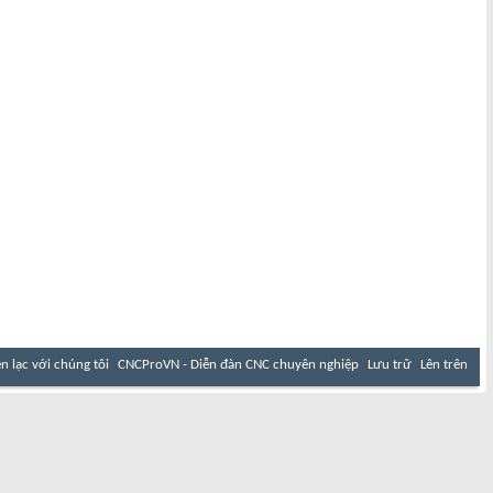
ên lạc với chúng tôi
CNCProVN - Diễn đàn CNC chuyên nghiệp
Lưu trữ
Lên trên