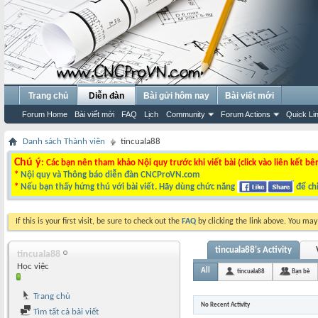
Trang chủ
Diễn đàn
Bài gửi hôm nay
Bài viết mới
Forum Home
Bài viết mới
FAQ
Lịch
Community
Forum Actions
Quick Li
Danh sách Thành viên
tincuala88
Chú ý
: Các bạn nên tham khảo Nội quy trước khi viết bài (click vào liên kết bê
*
Nội quy và Thông báo diễn đàn CNCProVN.com
*
Nếu bạn thấy hứng thú với bài viết. Hãy dùng chức năng
để chi
If this is your first visit, be sure to check out the
FAQ
by clicking the link above. You ma
tincuala88's Activity
tincuala88
Học việc
All
tincuala88
Bạn bè
Trang chủ
No Recent Activity
Tìm tất cả bài viết