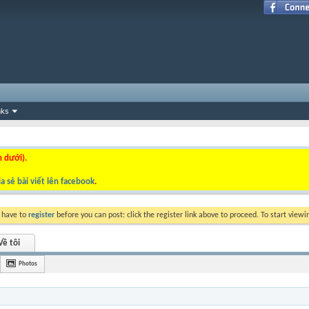
nks
n dưới).
a sẻ bài viết lên facebook
.
y have to
register
before you can post: click the register link above to proceed. To start view
Về tôi
Photos