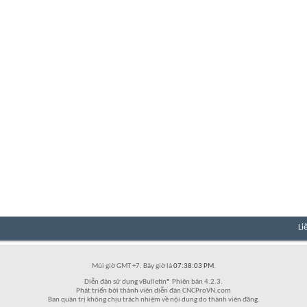
Li
Múi giờ GMT +7. Bây giờ là
07:38:03 PM
.
Diễn đàn sử dụng vBulletin® Phiên bản 4.2.3.
Phát triển bởi thành viên diễn đàn CNCProVN.com
Ban quản trị không chịu trách nhiệm về nội dung do thành viên đăng.