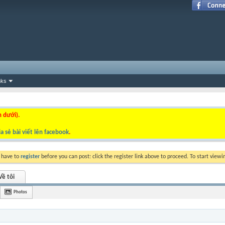
nks
n dưới).
a sẻ bài viết lên facebook
.
y have to
register
before you can post: click the register link above to proceed. To start view
Về tôi
Photos