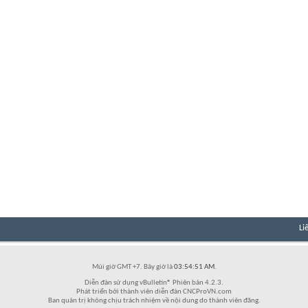
Li
Múi giờ GMT +7. Bây giờ là
03:54:51 AM
.
Diễn đàn sử dụng vBulletin® Phiên bản 4.2.3.
Phát triển bởi thành viên diễn đàn CNCProVN.com
Ban quản trị không chịu trách nhiệm về nội dung do thành viên đăng.