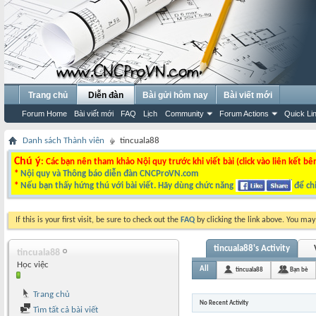
Trang chủ
Diễn đàn
Bài gửi hôm nay
Bài viết mới
Forum Home
Bài viết mới
FAQ
Lịch
Community
Forum Actions
Quick Li
Danh sách Thành viên
tincuala88
Chú ý
: Các bạn nên tham khảo Nội quy trước khi viết bài (click vào liên kết bê
*
Nội quy và Thông báo diễn đàn CNCProVN.com
*
Nếu bạn thấy hứng thú với bài viết. Hãy dùng chức năng
để chi
If this is your first visit, be sure to check out the
FAQ
by clicking the link above. You ma
tincuala88's Activity
tincuala88
Học việc
All
tincuala88
Bạn bè
Trang chủ
No Recent Activity
Tìm tất cả bài viết