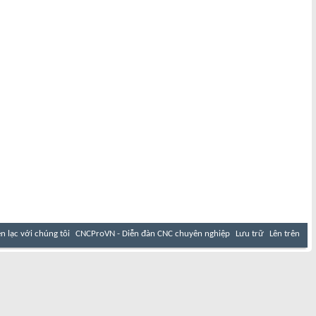
ên lạc với chúng tôi
CNCProVN - Diễn đàn CNC chuyên nghiệp
Lưu trữ
Lên trên