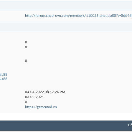
http://forum.cncprovn.com/members/110026-tincuala88?s=8dd9
0
0
0
ala88
ala88
04-04-2022
08:17:24 PM
03-05-2021
0
https://gamemod.vn
Li