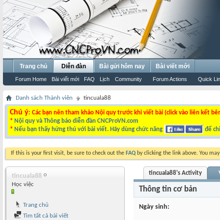
Trang chủ
Diễn đàn
Bài gửi hôm nay
Bài viết mới
Forum Home
Bài viết mới
FAQ
Lịch
Community
Forum Actions
Quick Li
Danh sách Thành viên
tincuala88
Chú ý
: Các bạn nên tham khảo Nội quy trước khi viết bài (click vào liên kết bê
*
Nội quy và Thông báo diễn đàn CNCProVN.com
*
Nếu bạn thấy hứng thú với bài viết. Hãy dùng chức năng
để chi
If this is your first visit, be sure to check out the
FAQ
by clicking the link above. You ma
tincuala88's Activity
tincuala88
Học việc
Thông tin cơ bản
Trang chủ
Ngày sinh
Tìm tất cả bài viết