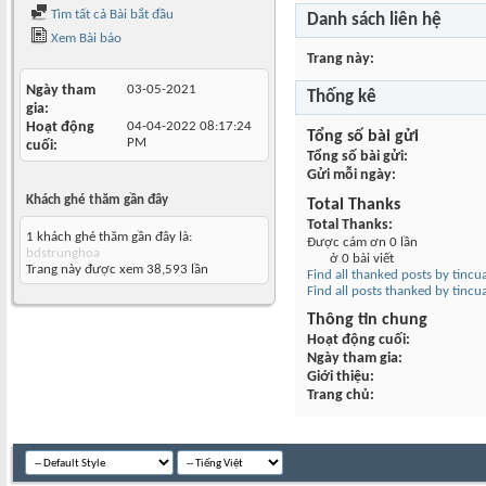
Tìm tất cả Bài bắt đầu
Danh sách liên hệ
Xem Bài báo
Trang này
Ngày tham
03-05-2021
Thống kê
gia
Hoạt động
04-04-2022
08:17:24
Tổng số bài gửi
PM
cuối
Tổng số bài gửi
Gửi mỗi ngày
Khách ghé thăm gần đây
Total Thanks
Total Thanks
1 khách ghé thăm gần đây là:
Được cám ơn 0 lần
bdstrunghoa
ở 0 bài viết
Trang này được xem 38,593 lần
Find all thanked posts by tincu
Find all posts thanked by tincu
Thông tin chung
Hoạt động cuối
Ngày tham gia
Giới thiệu
Trang chủ