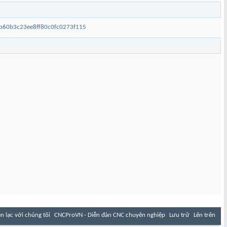
4b60b3c23ee8ff80c0fc0273f115
ên lạc với chúng tôi
CNCProVN - Diễn đàn CNC chuyên nghiệp
Lưu trữ
Lên trên