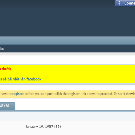
nks
n dưới).
a sẻ bài viết lên facebook
.
y have to
register
before you can post: click the register link above to proceed. To start view
Về tôi
January 19, 1987 (39)