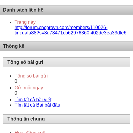
Danh sách liên hệ
Trang này
http://forum.cncprovn.com/members/110026-
tincuala88?s=8d78471cb62976360f402de3ea33dfe6
Thống kê
Tổng số bài gửi
Tổng số bài gửi
0
Gửi mỗi ngày
0
Tìm tất cả bài viết
Tìm tất cả Bài bắt đầu
Thông tin chung
Hoạt động cuối