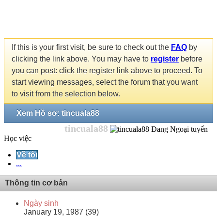
If this is your first visit, be sure to check out the
FAQ
by
clicking the link above. You may have to
register
before
you can post: click the register link above to proceed. To
start viewing messages, select the forum that you want
to visit from the selection below.
Xem Hồ sơ: tincuala88
tincuala88
Học việc
Về tôi
...
Thông tin cơ bản
Ngày sinh
January 19, 1987 (39)