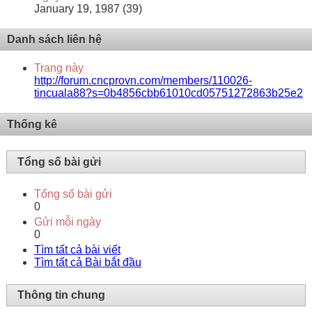
January 19, 1987 (39)
Danh sách liên hệ
Trang này
http://forum.cncprovn.com/members/110026-
tincuala88?s=0b4856cbb61010cd05751272863b25e2
Thống kê
Tổng số bài gửi
Tổng số bài gửi
0
Gửi mỗi ngày
0
Tìm tất cả bài viết
Tìm tất cả Bài bắt đầu
Thông tin chung