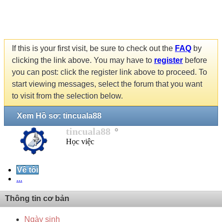
If this is your first visit, be sure to check out the
FAQ
by
clicking the link above. You may have to
register
before
you can post: click the register link above to proceed. To
start viewing messages, select the forum that you want
to visit from the selection below.
Xem Hồ sơ: tincuala88
tincuala88
Học việc
Về tôi
...
Thông tin cơ bản
Ngày sinh