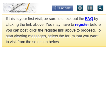
If this is your first visit, be sure to check out the
FAQ
by
clicking the link above. You may have to
register
before
you can post: click the register link above to proceed. To
start viewing messages, select the forum that you want
to visit from the selection below.