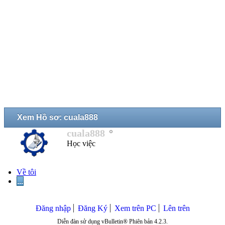
Xem Hồ sơ: cuala888
cuala888
Học việc
Về tôi
...
Đăng nhập
Đăng Ký
Xem trên PC
Lên trên
Diễn đàn sử dụng vBulletin® Phiên bản 4.2.3.