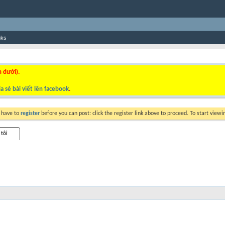
nks
n dưới).
a sẻ bài viết lên facebook
.
y have to
register
before you can post: click the register link above to proceed. To start view
 tôi