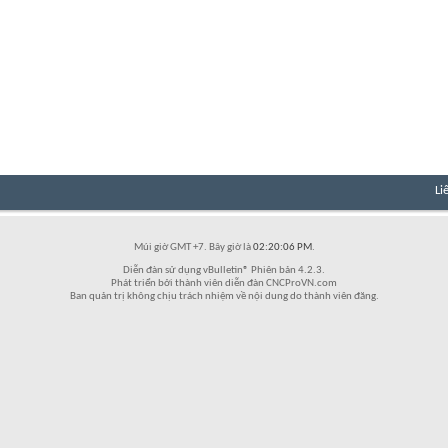
Li
Múi giờ GMT +7. Bây giờ là
02:20:06 PM
.
Diễn đàn sử dụng vBulletin® Phiên bản 4.2.3.
Phát triển bởi thành viên diễn đàn CNCProVN.com
Ban quản trị không chịu trách nhiệm về nội dung do thành viên đăng.