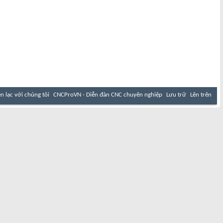
ên lạc với chúng tôi
CNCProVN - Diễn đàn CNC chuyên nghiệp
Lưu trữ
Lên trên