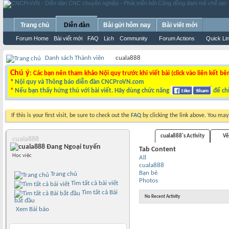
Trang chủ
Diễn đàn
Bài gửi hôm nay
Bài viết mới
Forum Home
Bài viết mới
FAQ
Lịch
Community
Forum Actions
Quick Li
Danh sách Thành viên
cuala888
Chú ý
: Các bạn nên tham khảo Nội quy trước khi viết bài (click vào liên kết bê
*
Nội quy và Thông báo diễn đàn CNCProVN.com
*
Nếu bạn thấy hứng thú với bài viết. Hãy dùng chức năng
để chi
If this is your first visit, be sure to check out the
FAQ
by clicking the link above. You ma
cuala888's Activity
Về
cuala888
Tab Content
Học việc
All
cuala888
Bạn bè
Trang chủ
Photos
Tìm tất cả bài viết
Tìm tất cả Bài
No Recent Activity
bắt đầu
Xem Bài báo