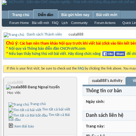
Trang chủ
Diễn đàn
Bài gửi hôm nay
Bài viết mới
Forum Home
Bài viết mới
FAQ
Lịch
Community
Forum Actions
Quick Li
Danh sách Thành viên
cuala888
Chú ý
: Các bạn nên tham khảo Nội quy trước khi viết bài (click vào liên kết bê
*
Nội quy và Thông báo diễn đàn CNCProVN.com
*
Nếu bạn thấy hứng thú với bài viết. Hãy dùng chức năng
để chi
If this is your first visit, be sure to check out the
FAQ
by clicking the link above. You ma
cuala888's Activity
Về
cuala888
Thông tin cơ bản
Học việc
Ngày sinh
Trang chủ
Tìm tất cả bài viết
Tìm tất cả Bài
Danh sách liên hệ
bắt đầu
Trang này
Xem Bài báo