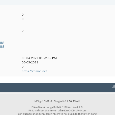
0
0
0
a888
a888
05-04-2022
08:52:35 PM
05-05-2021
0
https://vnmod.net
Li
Múi giờ GMT +7. Bây giờ là
11:50:25 AM
.
Diễn đàn sử dụng vBulletin® Phiên bản 4.2.3.
Phát triển bởi thành viên diễn đàn CNCProVN.com
Ban quản trị không chịu trách nhiệm về nội dung do thành viên đăng.