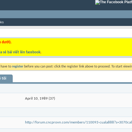
nks
n dưới).
a sẻ bài viết lên facebook
.
y have to
register
before you can post: click the register link above to proceed. To start view
 tôi
April 10, 1989 (37)
http://forum.cncprovn.com/members/110093-cuala888?s=3070c