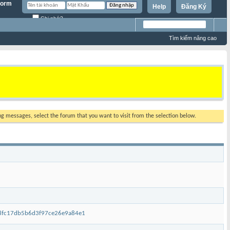
Help
Đăng Ký
Ghi nhớ?
Tìm kiếm nâng cao
ing messages, select the forum that you want to visit from the selection below.
a8fc17db5b6d3f97ce26e9a84e1