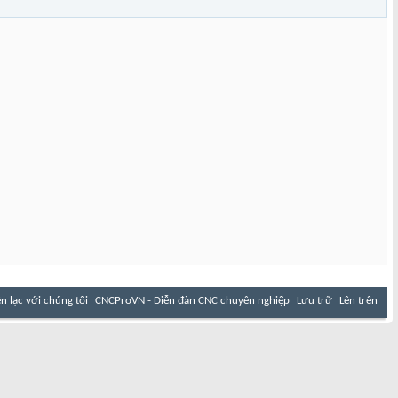
ên lạc với chúng tôi
CNCProVN - Diễn đàn CNC chuyên nghiệp
Lưu trữ
Lên trên