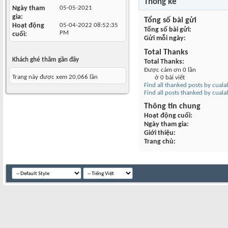
Thống kê
Ngày tham
05-05-2021
gia
Tổng số bài gửi
Hoạt động
05-04-2022
08:52:35
Tổng số bài gửi
PM
cuối
Gửi mỗi ngày
Total Thanks
Khách ghé thăm gần đây
Total Thanks
Được cám ơn 0 lần
Trang này được xem 20,066 lần
ở 0 bài viết
Find all thanked posts by cual
Find all posts thanked by cual
Thông tin chung
Hoạt động cuối
Ngày tham gia
Giới thiệu
Trang chủ