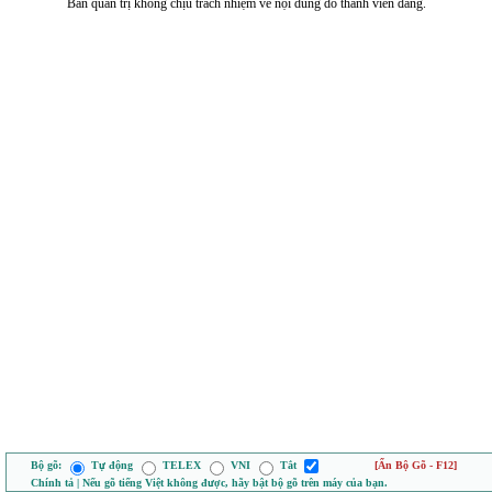
Ban quản trị không chịu trách nhiệm về nội dung do thành viên đăng.
Bộ gõ:
Tự động
TELEX
VNI
Tắt
[Ẩn Bộ Gõ - F12]
Chính tả | Nếu gõ tiếng Việt không được, hãy bật bộ gõ trên máy của bạn.