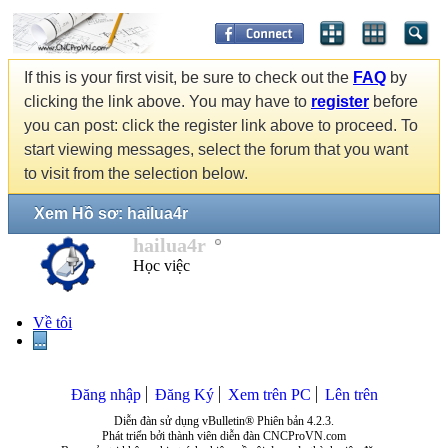
If this is your first visit, be sure to check out the
FAQ
by
clicking the link above. You may have to
register
before
you can post: click the register link above to proceed. To
start viewing messages, select the forum that you want
to visit from the selection below.
Xem Hồ sơ: hailua4r
hailua4r
Học việc
Về tôi
...
Đăng nhập
Đăng Ký
Xem trên PC
Lên trên
Diễn đàn sử dụng vBulletin® Phiên bản 4.2.3.
Phát triển bởi thành viên diễn đàn CNCProVN.com