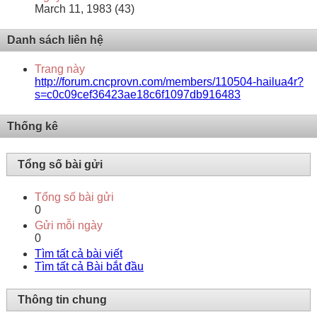
March 11, 1983 (43)
Danh sách liên hệ
Trang này
http://forum.cncprovn.com/members/110504-hailua4r?
s=c0c09cef36423ae18c6f1097db916483
Thống kê
Tổng số bài gửi
Tổng số bài gửi
0
Gửi mỗi ngày
0
Tìm tất cả bài viết
Tìm tất cả Bài bắt đầu
Thông tin chung