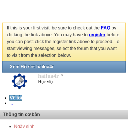
If this is your first visit, be sure to check out the
FAQ
by
clicking the link above. You may have to
register
before
you can post: click the register link above to proceed. To
start viewing messages, select the forum that you want
to visit from the selection below.
Xem Hồ sơ: hailua4r
hailua4r
Học việc
Về tôi
...
Thông tin cơ bản
Ngày sinh