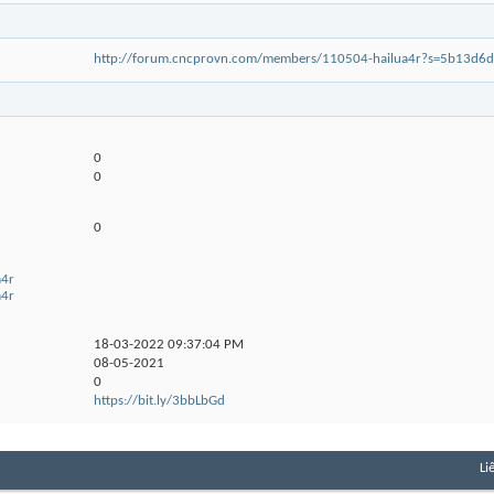
http://forum.cncprovn.com/members/110504-hailua4r?s=5b13d
0
0
0
a4r
a4r
18-03-2022
09:37:04 PM
08-05-2021
0
https://bit.ly/3bbLbGd
Li