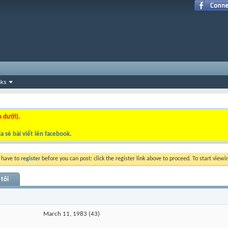
nks
n dưới).
a sẻ bài viết lên facebook
.
y have to
register
before you can post: click the register link above to proceed. To start view
 tôi
March 11, 1983 (43)