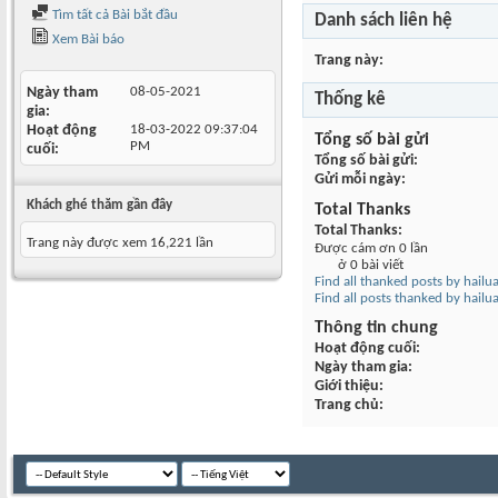
Tìm tất cả Bài bắt đầu
Danh sách liên hệ
Xem Bài báo
Trang này
Ngày tham
08-05-2021
Thống kê
gia
Hoạt động
18-03-2022
09:37:04
Tổng số bài gửi
PM
cuối
Tổng số bài gửi
Gửi mỗi ngày
Khách ghé thăm gần đây
Total Thanks
Total Thanks
Trang này được xem 16,221 lần
Được cám ơn 0 lần
ở 0 bài viết
Find all thanked posts by hailu
Find all posts thanked by hailu
Thông tin chung
Hoạt động cuối
Ngày tham gia
Giới thiệu
Trang chủ