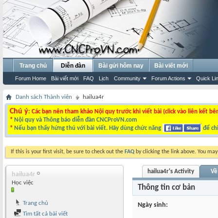
Trang chủ
Diễn đàn
Bài gửi hôm nay
Bài viết mới
Forum Home
Bài viết mới
FAQ
Lịch
Community
Forum Actions
Quick Li
Danh sách Thành viên
hailua4r
Chú ý
: Các bạn nên tham khảo Nội quy trước khi viết bài (click vào liên kết bê
*
Nội quy và Thông báo diễn đàn CNCProVN.com
*
Nếu bạn thấy hứng thú với bài viết. Hãy dùng chức năng
để chi
If this is your first visit, be sure to check out the
FAQ
by clicking the link above. You ma
hailua4r's Activity
Về
hailua4r
Học việc
Thông tin cơ bản
Trang chủ
Ngày sinh
Tìm tất cả bài viết