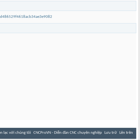
6dd486529f4618acb34ae3e9082
ên lạc với chúng tôi
CNCProVN - Diễn đàn CNC chuyên nghiệp
Lưu trữ
Lên trên