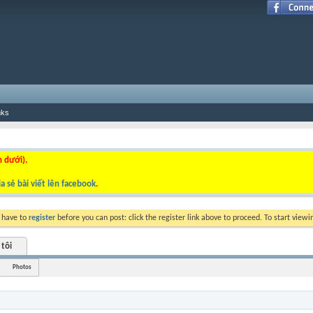
nks
n dưới).
a sẻ bài viết lên facebook
.
y have to
register
before you can post: click the register link above to proceed. To start view
 tôi
Photos