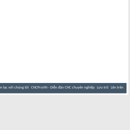
ên lạc với chúng tôi
CNCProVN - Diễn đàn CNC chuyên nghiệp
Lưu trữ
Lên trên