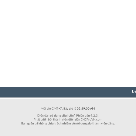
Li
Múi giờ GMT +7. Bây giờ là
02:59:00 AM
.
Diễn đàn sử dụng vBulletin® Phiên bản 4.2.3.
Phát triển bởi thành viên diễn đàn CNCProVN.com
Ban quản trị không chịu trách nhiệm về nội dung do thành viên đăng.