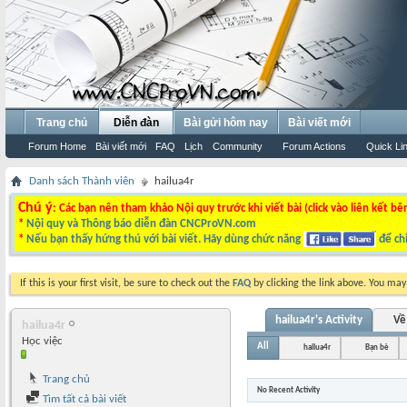
Trang chủ
Diễn đàn
Bài gửi hôm nay
Bài viết mới
Forum Home
Bài viết mới
FAQ
Lịch
Community
Forum Actions
Quick Li
Danh sách Thành viên
hailua4r
Chú ý
: Các bạn nên tham khảo Nội quy trước khi viết bài (click vào liên kết bê
*
Nội quy và Thông báo diễn đàn CNCProVN.com
*
Nếu bạn thấy hứng thú với bài viết. Hãy dùng chức năng
để chi
If this is your first visit, be sure to check out the
FAQ
by clicking the link above. You ma
hailua4r's Activity
Về
hailua4r
Học việc
All
hailua4r
Bạn bè
Trang chủ
No Recent Activity
Tìm tất cả bài viết