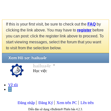
If this is your first visit, be sure to check out the
FAQ
by
clicking the link above. You may have to
register
before
you can post: click the register link above to proceed. To
start viewing messages, select the forum that you want
to visit from the selection below.
Xem Hồ sơ: hailua4r
hailua4r
Học việc
Về tôi
...
Đăng nhập
Đăng Ký
Xem trên PC
Lên trên
Diễn đàn sử dụng vBulletin® Phiên bản 4.2.3.