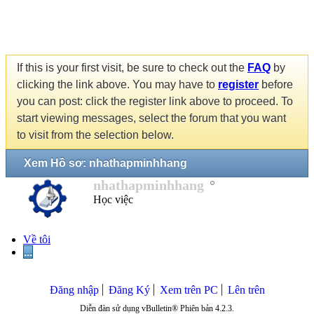
If this is your first visit, be sure to check out the
FAQ
by
clicking the link above. You may have to
register
before
you can post: click the register link above to proceed. To
start viewing messages, select the forum that you want
to visit from the selection below.
Xem Hồ sơ: nhathapminhhang
nhathapminhhang
Học việc
Về tôi
...
Đăng nhập
Đăng Ký
Xem trên PC
Lên trên
Diễn đàn sử dụng vBulletin® Phiên bản 4.2.3.