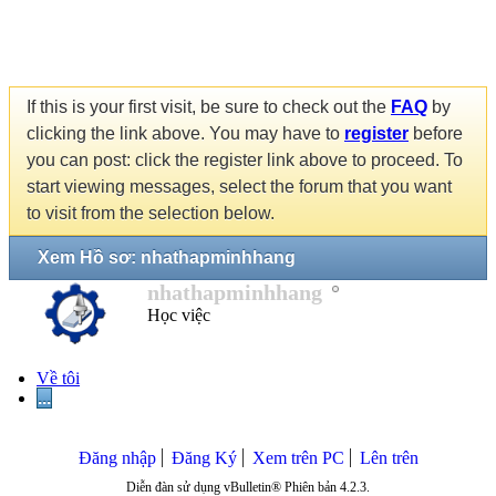
If this is your first visit, be sure to check out the
FAQ
by
clicking the link above. You may have to
register
before
you can post: click the register link above to proceed. To
start viewing messages, select the forum that you want
to visit from the selection below.
Xem Hồ sơ: nhathapminhhang
nhathapminhhang
Học việc
Về tôi
...
Đăng nhập
Đăng Ký
Xem trên PC
Lên trên
Diễn đàn sử dụng vBulletin® Phiên bản 4.2.3.