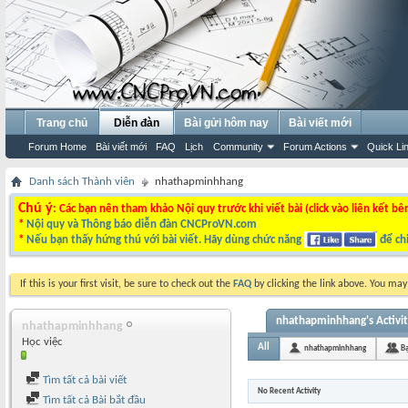
Trang chủ
Diễn đàn
Bài gửi hôm nay
Bài viết mới
Forum Home
Bài viết mới
FAQ
Lịch
Community
Forum Actions
Quick Li
Danh sách Thành viên
nhathapminhhang
Chú ý
: Các bạn nên tham khảo Nội quy trước khi viết bài (click vào liên kết bê
*
Nội quy và Thông báo diễn đàn CNCProVN.com
*
Nếu bạn thấy hứng thú với bài viết. Hãy dùng chức năng
để chi
If this is your first visit, be sure to check out the
FAQ
by clicking the link above. You ma
nhathapminhhang's Activi
nhathapminhhang
Học việc
All
nhathapminhhang
B
Tìm tất cả bài viết
No Recent Activity
Tìm tất cả Bài bắt đầu