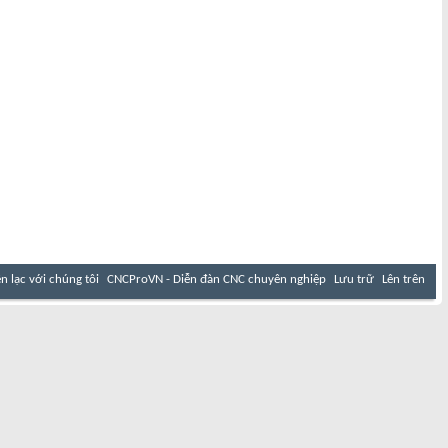
ên lạc với chúng tôi
CNCProVN - Diễn đàn CNC chuyên nghiệp
Lưu trữ
Lên trên