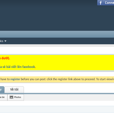
nks
n dưới).
a sẻ bài viết lên facebook
.
y have to
register
before you can post: click the register link above to proceed. To start view
ty
Về tôi
ạn bè
Photos