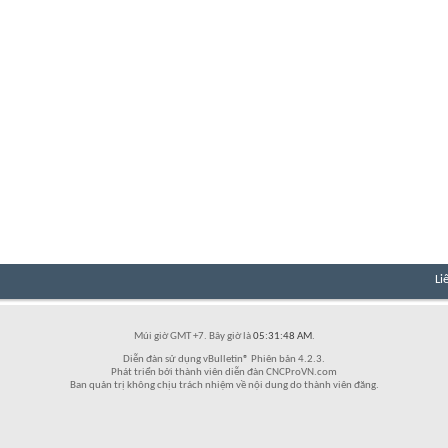
Li
Múi giờ GMT +7. Bây giờ là
05:31:48 AM
.
Diễn đàn sử dụng vBulletin® Phiên bản 4.2.3.
Phát triển bởi thành viên diễn đàn CNCProVN.com
Ban quản trị không chịu trách nhiệm về nội dung do thành viên đăng.