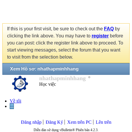
If this is your first visit, be sure to check out the
FAQ
by
clicking the link above. You may have to
register
before
you can post: click the register link above to proceed. To
start viewing messages, select the forum that you want
to visit from the selection below.
Xem Hồ sơ: nhathapminhhang
nhathapminhhang
Học việc
Về tôi
...
Đăng nhập
Đăng Ký
Xem trên PC
Lên trên
Diễn đàn sử dụng vBulletin® Phiên bản 4.2.3.