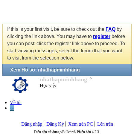
If this is your first visit, be sure to check out the
FAQ
by
clicking the link above. You may have to
register
before
you can post: click the register link above to proceed. To
start viewing messages, select the forum that you want
to visit from the selection below.
Xem Hồ sơ: nhathapminhhang
nhathapminhhang
Học việc
Về tôi
...
Đăng nhập
Đăng Ký
Xem trên PC
Lên trên
Diễn đàn sử dụng vBulletin® Phiên bản 4.2.3.