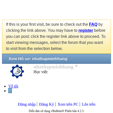
If this is your first visit, be sure to check out the
FAQ
by
clicking the link above. You may have to
register
before
you can post: click the register link above to proceed. To
start viewing messages, select the forum that you want
to visit from the selection below.
Xem Hồ sơ: nhathapminhhang
nhathapminhhang
Học việc
Về tôi
...
Đăng nhập
Đăng Ký
Xem trên PC
Lên trên
Diễn đàn sử dụng vBulletin® Phiên bản 4.2.3.