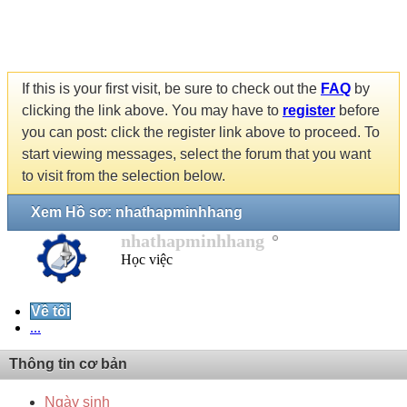
If this is your first visit, be sure to check out the
FAQ
by
clicking the link above. You may have to
register
before
you can post: click the register link above to proceed. To
start viewing messages, select the forum that you want
to visit from the selection below.
Xem Hồ sơ: nhathapminhhang
nhathapminhhang
Học việc
Về tôi
...
Thông tin cơ bản
Ngày sinh