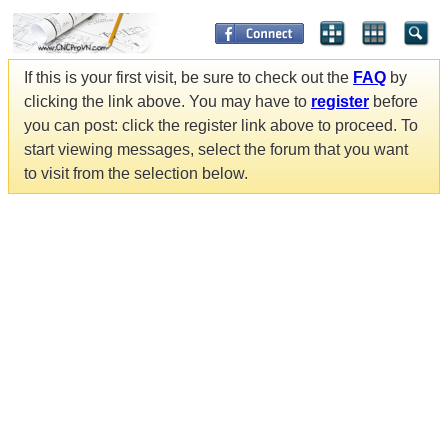
If this is your first visit, be sure to check out the
FAQ
by
clicking the link above. You may have to
register
before
you can post: click the register link above to proceed. To
start viewing messages, select the forum that you want
to visit from the selection below.