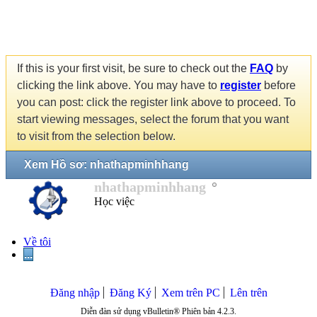
If this is your first visit, be sure to check out the
FAQ
by
clicking the link above. You may have to
register
before
you can post: click the register link above to proceed. To
start viewing messages, select the forum that you want
to visit from the selection below.
Xem Hồ sơ: nhathapminhhang
nhathapminhhang
Học việc
Về tôi
...
Đăng nhập
Đăng Ký
Xem trên PC
Lên trên
Diễn đàn sử dụng vBulletin® Phiên bản 4.2.3.