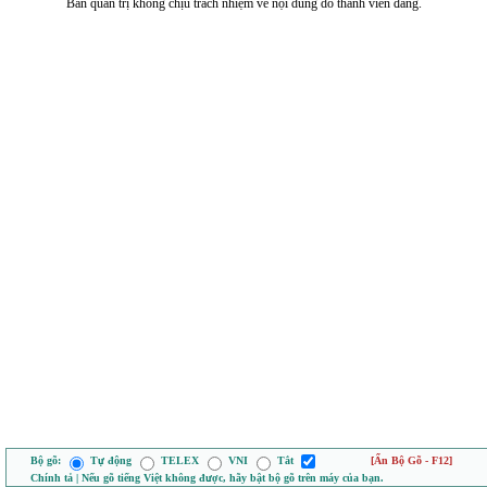
Ban quản trị không chịu trách nhiệm về nội dung do thành viên đăng.
Bộ gõ:
Tự động
TELEX
VNI
Tắt
[Ẩn Bộ Gõ - F12]
Chính tả | Nếu gõ tiếng Việt không được, hãy bật bộ gõ trên máy của bạn.