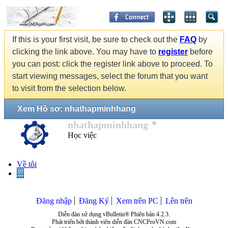
If this is your first visit, be sure to check out the
FAQ
by
clicking the link above. You may have to
register
before
you can post: click the register link above to proceed. To
start viewing messages, select the forum that you want
to visit from the selection below.
Xem Hồ sơ: nhathapminhhang
nhathapminhhang
Học việc
Về tôi
...
Đăng nhập
Đăng Ký
Xem trên PC
Lên trên
Diễn đàn sử dụng vBulletin® Phiên bản 4.2.3.
Phát triển bởi thành viên diễn đàn CNCProVN.com