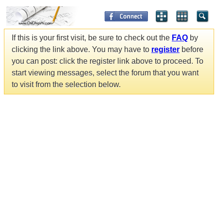
If this is your first visit, be sure to check out the
FAQ
by
clicking the link above. You may have to
register
before
you can post: click the register link above to proceed. To
start viewing messages, select the forum that you want
to visit from the selection below.