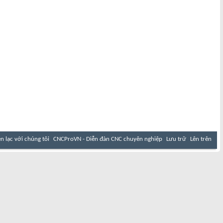
ên lạc với chúng tôi
CNCProVN - Diễn đàn CNC chuyên nghiệp
Lưu trữ
Lên trên