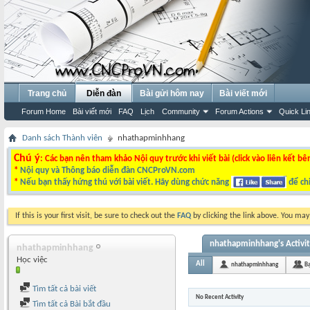
Trang chủ
Diễn đàn
Bài gửi hôm nay
Bài viết mới
Forum Home
Bài viết mới
FAQ
Lịch
Community
Forum Actions
Quick Li
Danh sách Thành viên
nhathapminhhang
Chú ý
: Các bạn nên tham khảo Nội quy trước khi viết bài (click vào liên kết bê
*
Nội quy và Thông báo diễn đàn CNCProVN.com
*
Nếu bạn thấy hứng thú với bài viết. Hãy dùng chức năng
để chi
If this is your first visit, be sure to check out the
FAQ
by clicking the link above. You ma
nhathapminhhang's Activi
nhathapminhhang
Học việc
All
nhathapminhhang
B
Tìm tất cả bài viết
No Recent Activity
Tìm tất cả Bài bắt đầu