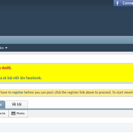
nks
n dưới).
a sẻ bài viết lên facebook
.
y have to
register
before you can post: click the register link above to proceed. To start view
ty
Về tôi
ạn bè
Photos