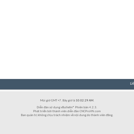
Li
Múi giờ GMT +7. Bây giờ là
10:02:29 AM
.
Diễn đàn sử dụng vBulletin® Phiên bản 4.2.3.
Phát triển bởi thành viên diễn đàn CNCProVN.com
Ban quản trị không chịu trách nhiệm về nội dung do thành viên đăng.