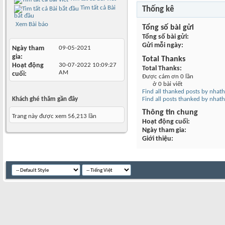
Tìm tất cả Bài
Thống kê
bắt đầu
Xem Bài báo
Tổng số bài gửi
Tổng số bài gửi
Gửi mỗi ngày
Ngày tham
09-05-2021
gia
Total Thanks
Hoạt động
30-07-2022
10:09:27
Total Thanks
AM
cuối
Được cám ơn 0 lần
ở 0 bài viết
Find all thanked posts by nha
Khách ghé thăm gần đây
Find all posts thanked by nha
Thông tin chung
Trang này được xem 56,213 lần
Hoạt động cuối
Ngày tham gia
Giới thiệu