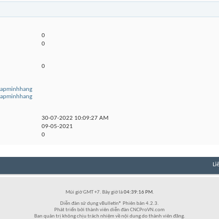
0
0
0
thapminhhang
thapminhhang
30-07-2022
10:09:27 AM
09-05-2021
0
Li
Múi giờ GMT +7. Bây giờ là
04:39:16 PM
.
Diễn đàn sử dụng vBulletin® Phiên bản 4.2.3.
Phát triển bởi thành viên diễn đàn CNCProVN.com
Ban quản trị không chịu trách nhiệm về nội dung do thành viên đăng.