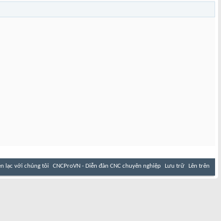
ên lạc với chúng tôi
CNCProVN - Diễn đàn CNC chuyên nghiệp
Lưu trữ
Lên trên