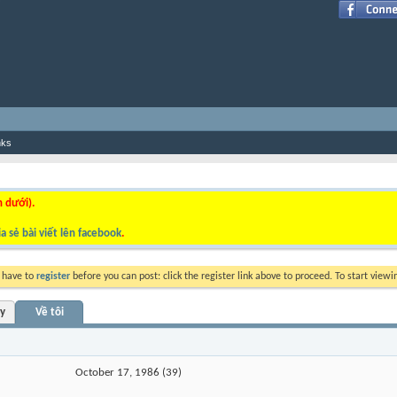
nks
n dưới).
a sẻ bài viết lên facebook
.
y have to
register
before you can post: click the register link above to proceed. To start view
ty
Về tôi
October 17, 1986 (39)