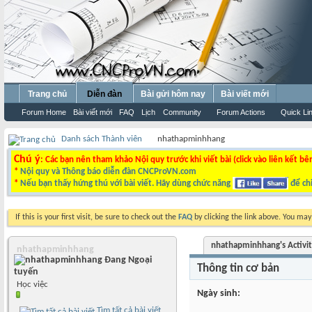
Trang chủ
Diễn đàn
Bài gửi hôm nay
Bài viết mới
Forum Home
Bài viết mới
FAQ
Lịch
Community
Forum Actions
Quick Li
Danh sách Thành viên
nhathapminhhang
Chú ý
: Các bạn nên tham khảo Nội quy trước khi viết bài (click vào liên kết bê
*
Nội quy và Thông báo diễn đàn CNCProVN.com
*
Nếu bạn thấy hứng thú với bài viết. Hãy dùng chức năng
để chi
If this is your first visit, be sure to check out the
FAQ
by clicking the link above. You ma
nhathapminhhang's Activi
nhathapminhhang
Thông tin cơ bản
Học việc
Ngày sinh
Tìm tất cả bài viết