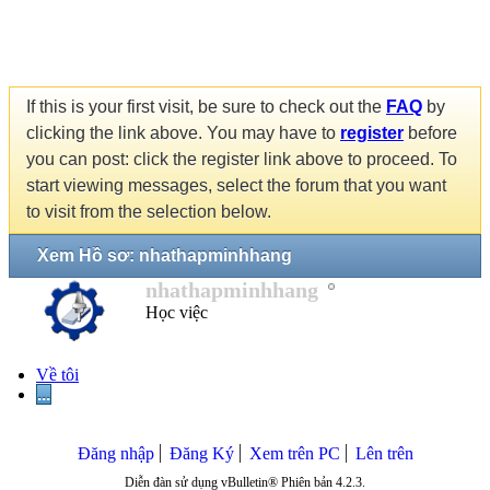
If this is your first visit, be sure to check out the
FAQ
by
clicking the link above. You may have to
register
before
you can post: click the register link above to proceed. To
start viewing messages, select the forum that you want
to visit from the selection below.
Xem Hồ sơ: nhathapminhhang
nhathapminhhang
Học việc
Về tôi
...
Đăng nhập
Đăng Ký
Xem trên PC
Lên trên
Diễn đàn sử dụng vBulletin® Phiên bản 4.2.3.