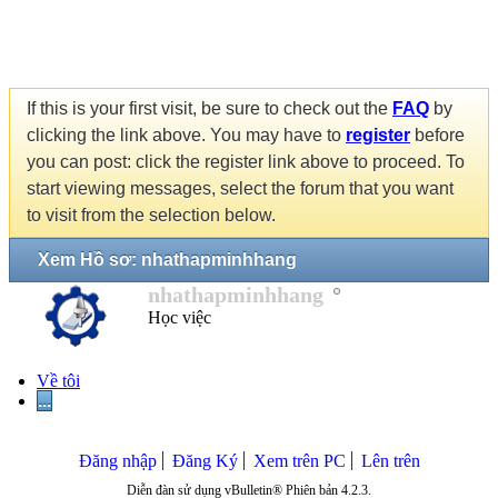
If this is your first visit, be sure to check out the
FAQ
by
clicking the link above. You may have to
register
before
you can post: click the register link above to proceed. To
start viewing messages, select the forum that you want
to visit from the selection below.
Xem Hồ sơ: nhathapminhhang
nhathapminhhang
Học việc
Về tôi
...
Đăng nhập
Đăng Ký
Xem trên PC
Lên trên
Diễn đàn sử dụng vBulletin® Phiên bản 4.2.3.