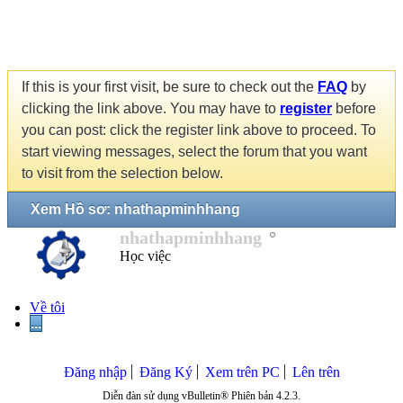
If this is your first visit, be sure to check out the
FAQ
by
clicking the link above. You may have to
register
before
you can post: click the register link above to proceed. To
start viewing messages, select the forum that you want
to visit from the selection below.
Xem Hồ sơ: nhathapminhhang
nhathapminhhang
Học việc
Về tôi
...
Đăng nhập
Đăng Ký
Xem trên PC
Lên trên
Diễn đàn sử dụng vBulletin® Phiên bản 4.2.3.