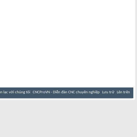
ên lạc với chúng tôi
CNCProVN - Diễn đàn CNC chuyên nghiệp
Lưu trữ
Lên trên