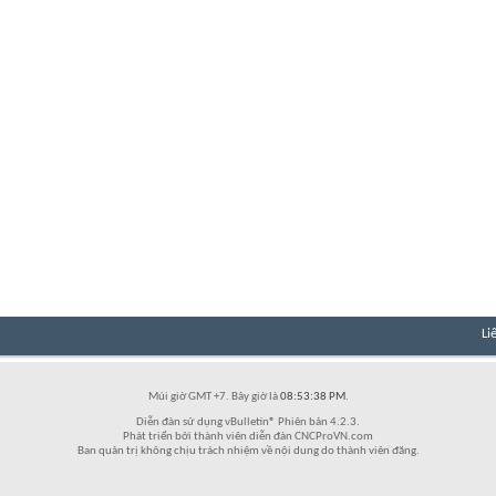
Li
Múi giờ GMT +7. Bây giờ là
08:53:38 PM
.
Diễn đàn sử dụng vBulletin® Phiên bản 4.2.3.
Phát triển bởi thành viên diễn đàn CNCProVN.com
Ban quản trị không chịu trách nhiệm về nội dung do thành viên đăng.