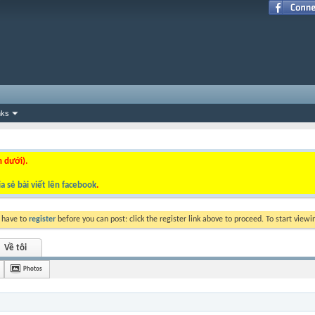
nks
n dưới).
a sẻ bài viết lên facebook
.
y have to
register
before you can post: click the register link above to proceed. To start view
Về tôi
Photos