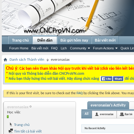
Trang chủ
Diễn đàn
Bài gửi hôm nay
Bài viết mới
Forum Home
Bài viết mới
FAQ
Lịch
Community
Forum Actions
Quick Li
Danh sách Thành viên
everonasiax
Chú ý
: Các bạn nên tham khảo Nội quy trước khi viết bài (click vào liên kết bê
*
Nội quy và Thông báo diễn đàn CNCProVN.com
*
Nếu bạn thấy hứng thú với bài viết. Hãy dùng chức năng
để chi
If this is your first visit, be sure to check out the
FAQ
by clicking the link above. You ma
everonasiax's Activity
everonasiax
Học việc
All
everonasiax
Bạn bè
Trang chủ
No Recent Activity
Tìm tất cả bài viết