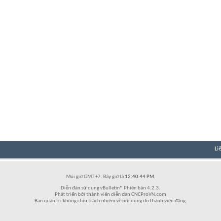
Li
Múi giờ GMT +7. Bây giờ là
12:40:44 PM
.
Diễn đàn sử dụng vBulletin® Phiên bản 4.2.3.
Phát triển bởi thành viên diễn đàn CNCProVN.com
Ban quản trị không chịu trách nhiệm về nội dung do thành viên đăng.