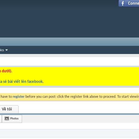
nks
n dưới).
a sẻ bài viết lên facebook
.
y have to
register
before you can post: click the register link above to proceed. To start view
Về tôi
Photos