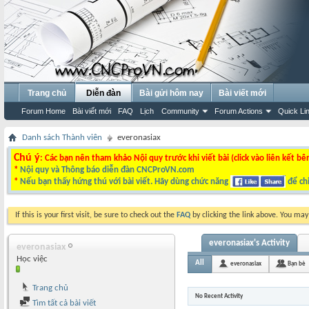
Trang chủ
Diễn đàn
Bài gửi hôm nay
Bài viết mới
Forum Home
Bài viết mới
FAQ
Lịch
Community
Forum Actions
Quick Li
Danh sách Thành viên
everonasiax
Chú ý
: Các bạn nên tham khảo Nội quy trước khi viết bài (click vào liên kết bê
*
Nội quy và Thông báo diễn đàn CNCProVN.com
*
Nếu bạn thấy hứng thú với bài viết. Hãy dùng chức năng
để chi
If this is your first visit, be sure to check out the
FAQ
by clicking the link above. You ma
everonasiax's Activity
everonasiax
Học việc
All
everonasiax
Bạn bè
Trang chủ
No Recent Activity
Tìm tất cả bài viết