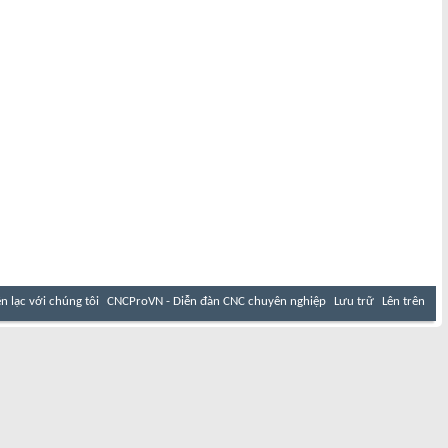
ên lạc với chúng tôi
CNCProVN - Diễn đàn CNC chuyên nghiệp
Lưu trữ
Lên trên