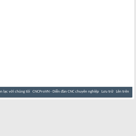
ên lạc với chúng tôi
CNCProVN - Diễn đàn CNC chuyên nghiệp
Lưu trữ
Lên trên