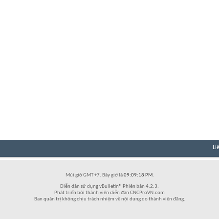
Li
Múi giờ GMT +7. Bây giờ là
09:09:18 PM
.
Diễn đàn sử dụng vBulletin® Phiên bản 4.2.3.
Phát triển bởi thành viên diễn đàn CNCProVN.com
Ban quản trị không chịu trách nhiệm về nội dung do thành viên đăng.