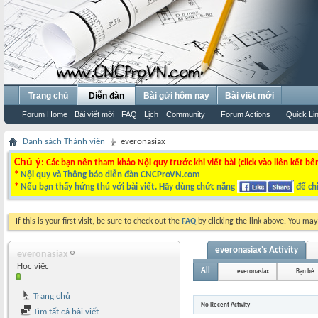
Trang chủ
Diễn đàn
Bài gửi hôm nay
Bài viết mới
Forum Home
Bài viết mới
FAQ
Lịch
Community
Forum Actions
Quick Li
Danh sách Thành viên
everonasiax
Chú ý
: Các bạn nên tham khảo Nội quy trước khi viết bài (click vào liên kết bê
*
Nội quy và Thông báo diễn đàn CNCProVN.com
*
Nếu bạn thấy hứng thú với bài viết. Hãy dùng chức năng
để chi
If this is your first visit, be sure to check out the
FAQ
by clicking the link above. You ma
everonasiax's Activity
everonasiax
Học việc
All
everonasiax
Bạn bè
Trang chủ
No Recent Activity
Tìm tất cả bài viết