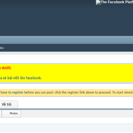
nks
n dưới).
a sẻ bài viết lên facebook
.
y have to
register
before you can post: click the register link above to proceed. To start view
Về tôi
Photos