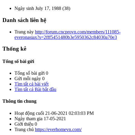
Ngày sinh
July 17, 1988 (38)
Danh sách liên hệ
Trang này
http://forum.cncprovn.com/members/111085-
everonasiax?s=2fff5451480b3e5950362c84030a70e3
Thống kê
Tổng số bài gửi
Tổng số bài gửi
0
Gửi mỗi ngày
0
Tìm tất cả bài viết
Tìm tất cả Bài bắt đầu
Thông tin chung
Hoạt động cuối
21-06-2021
02:03:03 PM
Ngày tham gia
17-05-2021
Giới thiệu
0
Trang chủ
https://everhomevn.com/