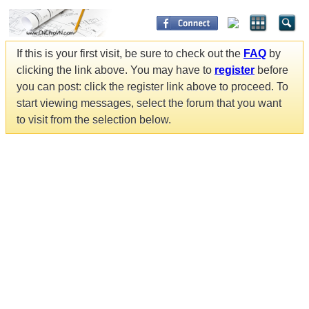
If this is your first visit, be sure to check out the
FAQ
by
clicking the link above. You may have to
register
before
you can post: click the register link above to proceed. To
start viewing messages, select the forum that you want
to visit from the selection below.