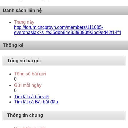
Danh sách liên hệ
Trang này
http://forum.cncprovn.com/members/111085-
everonasiax?s=fe35dbb84e83f9393f93bc9ed42f14f4
Thống kê
Tổng số bài gửi
Tổng số bài gửi
0
Gửi mỗi ngày
0
Tìm tất cả bài viết
Tìm tất cả Bài bắt đầu
Thông tin chung