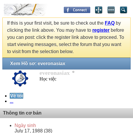
If this is your first visit, be sure to check out the
FAQ
by
clicking the link above. You may have to
register
before
you can post: click the register link above to proceed. To
start viewing messages, select the forum that you want
to visit from the selection below.
Xem Hồ sơ: everonasiax
everonasiax
Học việc
Về tôi
...
Thông tin cơ bản
Ngày sinh
July 17, 1988 (38)