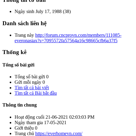
Ngày sinh
July 17, 1988 (38)
Danh sách liên hệ
Trang này
http://forum.cncprovn.com/members/111085-
everonasiax?s=7095572fa57564a16c98665cfb6a37f5
Thống kê
Tổng số bài gửi
Tổng số bài gửi
0
Gửi mỗi ngày
0
Tìm tất cả bài viết
Tìm tất cả Bài bắt đầu
Thông tin chung
Hoạt động cuối
21-06-2021
02:03:03 PM
Ngày tham gia
17-05-2021
Giới thiệu
0
Trang chủ
https://everhomevn.com/