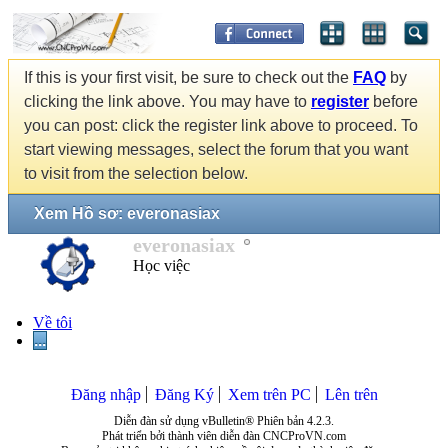
If this is your first visit, be sure to check out the
FAQ
by
clicking the link above. You may have to
register
before
you can post: click the register link above to proceed. To
start viewing messages, select the forum that you want
to visit from the selection below.
Xem Hồ sơ: everonasiax
everonasiax
Học việc
Về tôi
...
Đăng nhập
Đăng Ký
Xem trên PC
Lên trên
Diễn đàn sử dụng vBulletin® Phiên bản 4.2.3.
Phát triển bởi thành viên diễn đàn CNCProVN.com