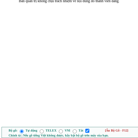
Ban quản trị không chịu trách nhiệm về nội dung do thành viên đăng.
Bộ gõ:
Tự động
TELEX
VNI
Tắt
[Ẩn Bộ Gõ - F12]
Chính tả | Nếu gõ tiếng Việt không được, hãy bật bộ gõ trên máy của bạn.