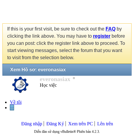
If this is your first visit, be sure to check out the
FAQ
by
clicking the link above. You may have to
register
before
you can post: click the register link above to proceed. To
start viewing messages, select the forum that you want
to visit from the selection below.
Xem Hồ sơ: everonasiax
everonasiax
Học việc
Về tôi
...
Đăng nhập
Đăng Ký
Xem trên PC
Lên trên
Diễn đàn sử dụng vBulletin® Phiên bản 4.2.3.