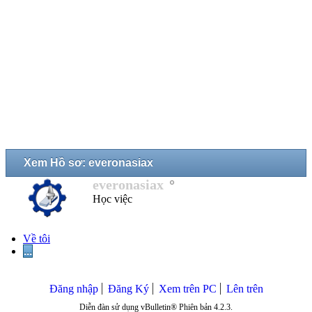
Xem Hồ sơ: everonasiax
everonasiax
Học việc
Về tôi
...
Đăng nhập
Đăng Ký
Xem trên PC
Lên trên
Diễn đàn sử dụng vBulletin® Phiên bản 4.2.3.