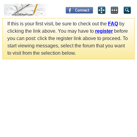
If this is your first visit, be sure to check out the
FAQ
by
clicking the link above. You may have to
register
before
you can post: click the register link above to proceed. To
start viewing messages, select the forum that you want
to visit from the selection below.