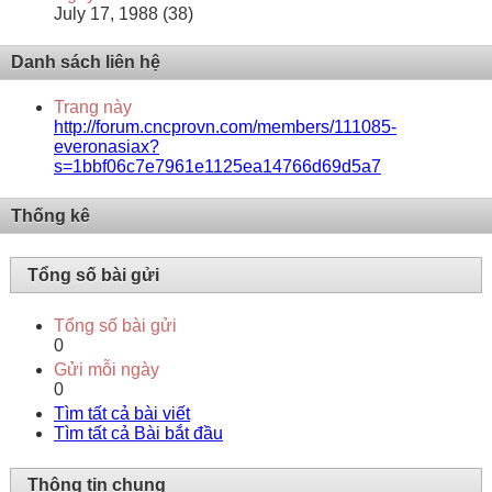
July 17, 1988 (38)
Danh sách liên hệ
Trang này
http://forum.cncprovn.com/members/111085-
everonasiax?
s=1bbf06c7e7961e1125ea14766d69d5a7
Thống kê
Tổng số bài gửi
Tổng số bài gửi
0
Gửi mỗi ngày
0
Tìm tất cả bài viết
Tìm tất cả Bài bắt đầu
Thông tin chung