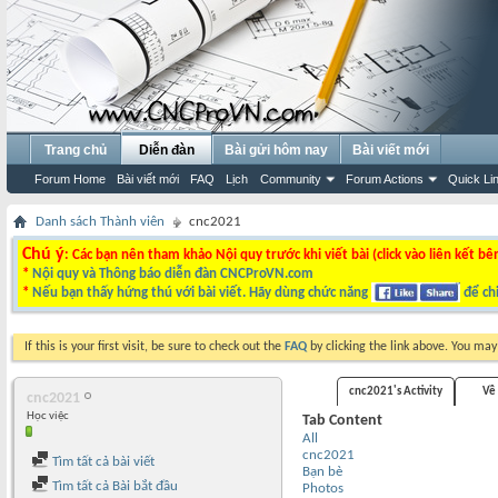
Trang chủ
Diễn đàn
Bài gửi hôm nay
Bài viết mới
Forum Home
Bài viết mới
FAQ
Lịch
Community
Forum Actions
Quick Li
Danh sách Thành viên
cnc2021
Chú ý
: Các bạn nên tham khảo Nội quy trước khi viết bài (click vào liên kết bê
*
Nội quy và Thông báo diễn đàn CNCProVN.com
*
Nếu bạn thấy hứng thú với bài viết. Hãy dùng chức năng
để chi
If this is your first visit, be sure to check out the
FAQ
by clicking the link above. You ma
cnc2021's Activity
Về 
cnc2021
Học việc
Tab Content
All
cnc2021
Tìm tất cả bài viết
Bạn bè
Tìm tất cả Bài bắt đầu
Photos