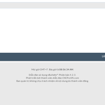
Li
Múi giờ GMT +7. Bây giờ là
08:06:34 AM
.
Diễn đàn sử dụng vBulletin® Phiên bản 4.2.3.
Phát triển bởi thành viên diễn đàn CNCProVN.com
Ban quản trị không chịu trách nhiệm về nội dung do thành viên đăng.