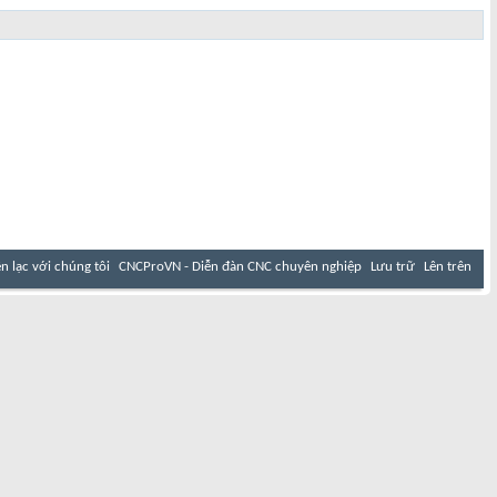
ên lạc với chúng tôi
CNCProVN - Diễn đàn CNC chuyên nghiệp
Lưu trữ
Lên trên