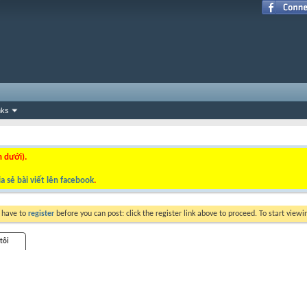
nks
n dưới).
a sẻ bài viết lên facebook
.
y have to
register
before you can post: click the register link above to proceed. To start view
tôi